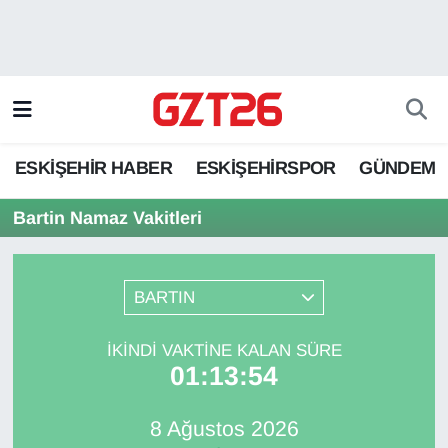
ESKİŞEHİR HABER
Odunpazarı Hava Durumu
ESKİŞEHİRSPOR
Odunpazarı Trafik Yoğunluk Haritası
ESKİŞEHİR HABER
ESKİŞEHİRSPOR
GÜNDEM
GÜNDEM
Süper Lig Puan Durumu ve Fikstür
Bartin Namaz Vakitleri
SPOR
Tüm Manşetler
Son Dakika Haberleri
BARTIN
Haber Arşivi
İKINDI VAKTINE KALAN SÜRE
01:13:54
8 Ağustos 2026