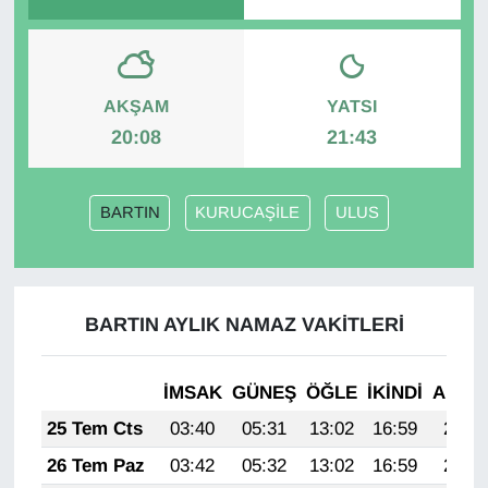
AKŞAM
YATSI
20:08
21:43
BARTIN
KURUCAŞİLE
ULUS
BARTIN AYLIK NAMAZ VAKITLERI
İMSAK
GÜNEŞ
ÖĞLE
İKINDI
AKŞA
25 Tem Cts
03:40
05:31
13:02
16:59
20:23
26 Tem Paz
03:42
05:32
13:02
16:59
20:23