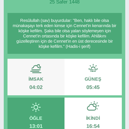
25 Safer 1448
Resûlullah (sav) buyurdular: "Ben, haklı bile olsa
münakaşayı terk eden kimse için Cennet'in kenarında bir
köşke kefilim. Şaka bile olsa yalan söylemeyen için
Cennet'in ortasında bir köşke kefilim. Ahlâkını
güzelleştiren için de Cennet'in en üst derecesinde bir
köşke kefilim." (Hadis-i şerif)
İMSAK
GÜNEŞ
04:02
05:45
ÖĞLE
İKINDI
13:01
16:54