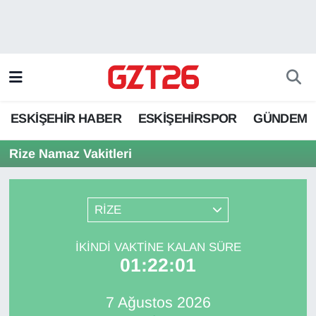
ESKİŞEHİR HABER
Odunpazarı Hava Durumu
ESKİŞEHİRSPOR
Odunpazarı Trafik Yoğunluk Haritası
ESKİŞEHİR HABER
ESKİŞEHİRSPOR
GÜNDEM
GÜNDEM
Süper Lig Puan Durumu ve Fikstür
Rize Namaz Vakitleri
SPOR
Tüm Manşetler
Son Dakika Haberleri
RİZE
Haber Arşivi
İKINDI VAKTINE KALAN SÜRE
01:22:01
7 Ağustos 2026