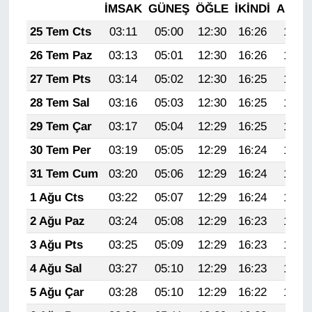
İMSAK
GÜNEŞ
ÖĞLE
İKINDI
AKŞA
25 Tem Cts
03:11
05:00
12:30
16:26
19:49
26 Tem Paz
03:13
05:01
12:30
16:26
19:48
27 Tem Pts
03:14
05:02
12:30
16:25
19:47
28 Tem Sal
03:16
05:03
12:30
16:25
19:46
29 Tem Çar
03:17
05:04
12:29
16:25
19:45
30 Tem Per
03:19
05:05
12:29
16:24
19:44
31 Tem Cum
03:20
05:06
12:29
16:24
19:43
1 Ağu Cts
03:22
05:07
12:29
16:24
19:42
2 Ağu Paz
03:24
05:08
12:29
16:23
19:41
3 Ağu Pts
03:25
05:09
12:29
16:23
19:40
4 Ağu Sal
03:27
05:10
12:29
16:23
19:39
5 Ağu Çar
03:28
05:10
12:29
16:22
19:38