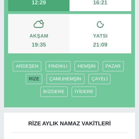
12:29
16:21
AKŞAM
YATSI
19:35
21:09
ARDEŞEN
FINDIKLI
HEMŞİN
PAZAR
RİZE
ÇAMLIHEMŞİN
ÇAYELİ
İKİZDERE
İYİDERE
RİZE AYLIK NAMAZ VAKITLERI