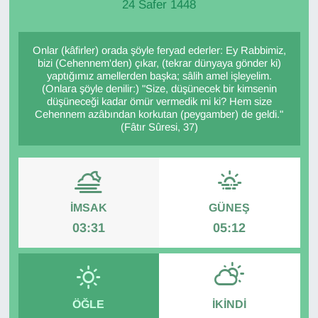
24 Safer 1448
Onlar (kâfirler) orada şöyle feryad ederler: Ey Rabbimiz,
bizi (Cehennem'den) çıkar, (tekrar dünyaya gönder ki)
yaptığımız amellerden başka; sâlih amel işleyelim.
(Onlara şöyle denilir:) "Size, düşünecek bir kimsenin
düşüneceği kadar ömür vermedik mi ki? Hem size
Cehennem azâbından korkutan (peygamber) de geldi."
(Fâtır Sûresi, 37)
İMSAK
GÜNEŞ
03:31
05:12
ÖĞLE
İKINDI