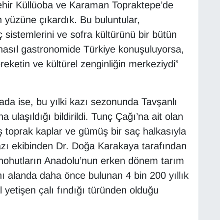
işehir Küllüoba ve Karaman Topraktepe’de
ün yüzüne çıkardık. Bu buluntular,
 sistemlerini ve sofra kültürünü bir bütün
nasıl gastronomide Türkiye konuşuluyorsa,
eketin ve kültürel zenginliğin merkeziydi”
ada ise, bu yılki kazı sezonunda Tavşanlı
na ulaşıldığı bildirildi. Tunç Çağı’na ait olan
ş toprak kaplar ve gümüş bir saç halkasıyla
 kazı ekibinden Dr. Doğa Karakaya tarafından
 nohutların Anadolu’nun erken dönem tarım
ynı alanda daha önce bulunan 4 bin 200 yıllık
l yetişen çalı fındığı türünden olduğu