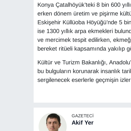
Konya Çatalhöyük’teki 8 bin 600 yıl
erken dönem üretim ve pişirme kültü
Eskişehir Küllüoba Höyüğü’nde 5 bin
ise 1300 yıllık arpa ekmekleri bulun
ve mercimek tespit edilirken, ekmeği
bereket ritüeli kapsamında yakılıp g
Kültür ve Turizm Bakanlığı, Anadolu
bu bulguların korunarak insanlık tar
sergilenecek eserlerle geçmişin izler
GAZETECI
Akif Yer