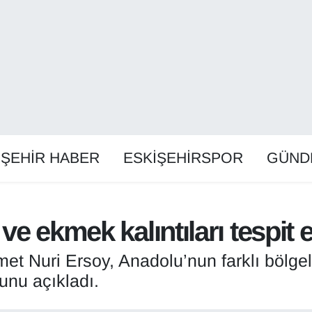
İŞEHİR HABER
ESKİŞEHİRSPOR
GÜND
 ve ekmek kalıntıları tespit e
t Nuri Ersoy, Anadolu’nun farklı bölgele
unu açıkladı.