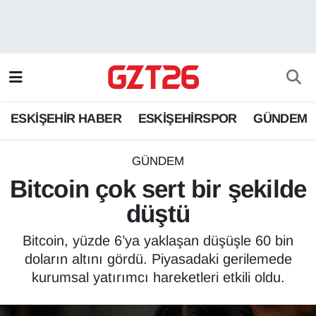
ESKİŞEHİR HABER
Odunpazarı Hava Durumu
ESKİŞEHİRSPOR
Odunpazarı Trafik Yoğunluk Haritası
ESKİŞEHİR HABER
ESKİŞEHİRSPOR
GÜNDEM
GÜNDEM
Süper Lig Puan Durumu ve Fikstür
SPOR
Tüm Manşetler
GÜNDEM
Bitcoin çok sert bir şekilde
Son Dakika Haberleri
düştü
Haber Arşivi
Bitcoin, yüzde 6’ya yaklaşan düşüşle 60 bin
doların altını gördü. Piyasadaki gerilemede
kurumsal yatırımcı hareketleri etkili oldu.