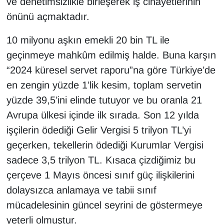
ve denetimsizlikle birleşerek iş cinayetlerinin
önünü açmaktadır.
10 milyonu aşkın emekli 20 bin TL ile
geçinmeye mahkûm edilmiş halde. Buna karşın
“2024 küresel servet raporu”na göre Türkiye’de
en zengin yüzde 1’lik kesim, toplam servetin
yüzde 39,5’ini elinde tutuyor ve bu oranla 21
Avrupa ülkesi içinde ilk sırada. Son 12 yılda
işçilerin ödediği Gelir Vergisi 5 trilyon TL’yi
geçerken, tekellerin ödediği Kurumlar Vergisi
sadece 3,5 trilyon TL. Kısaca çizdiğimiz bu
çerçeve 1 Mayıs öncesi sınıf güç ilişkilerini
dolaysızca anlamaya ve tabii sınıf
mücadelesinin güncel seyrini de göstermeye
yeterli olmuştur.