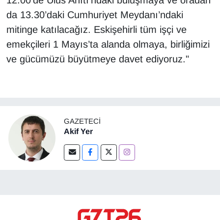
12.00’de Ulus Anıtı’ndaki buluşmaya ve oradan
da 13.30’daki Cumhuriyet Meydanı’ndaki
mitinge katılacağız. Eskişehirli tüm işçi ve
emekçileri 1 Mayıs’ta alanda olmaya, birliğimizi
ve gücümüzü büyütmeye davet ediyoruz."
GAZETECI
Akif Yer