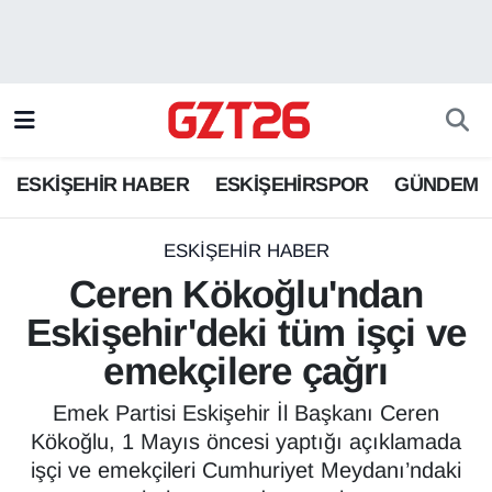
ESKİŞEHİR HABER
Odunpazarı Hava Durumu
ESKİŞEHİRSPOR
Odunpazarı Trafik Yoğunluk Haritası
ESKİŞEHİR HABER
ESKİŞEHİRSPOR
GÜNDEM
GÜNDEM
Süper Lig Puan Durumu ve Fikstür
SPOR
Tüm Manşetler
ESKİŞEHİR HABER
Ceren Kökoğlu'ndan
Son Dakika Haberleri
Eskişehir'deki tüm işçi ve
emekçilere çağrı
Haber Arşivi
Emek Partisi Eskişehir İl Başkanı Ceren
Kökoğlu, 1 Mayıs öncesi yaptığı açıklamada
işçi ve emekçileri Cumhuriyet Meydanı’ndaki