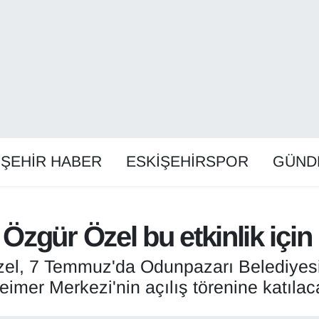
İŞEHİR HABER
ESKİŞEHİRSPOR
GÜND
zgür Özel bu etkinlik için 
l, 7 Temmuz'da Odunpazarı Belediyesi 
eimer Merkezi'nin açılış törenine katılac