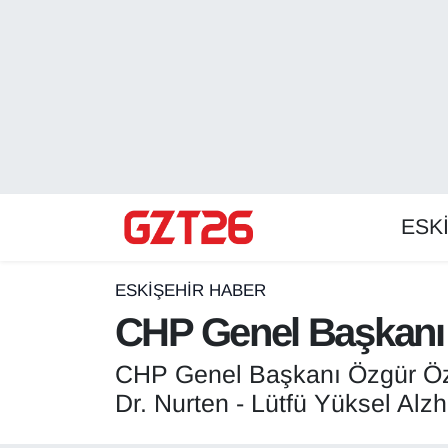
ESKİŞEHİR HABER
Odunpazarı Hava Durumu
ESKİŞEHİRSPOR
Odunpazarı Trafik Yoğunluk Haritası
GÜNDEM
Süper Lig Puan Durumu ve Fikstür
ESK
SPOR
Tüm Manşetler
Son Dakika Haberleri
ESKİŞEHİR HABER
CHP Genel Başkanı Ö
Haber Arşivi
CHP Genel Başkanı Özgür Öze
Dr. Nurten - Lütfü Yüksel Alzh