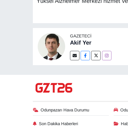
Yüksel Alzheimer Merkezi hizmet v
GAZETECI
Akif Yer
Odunpazarı Hava Durumu
Odun
Son Dakika Haberleri
Hab