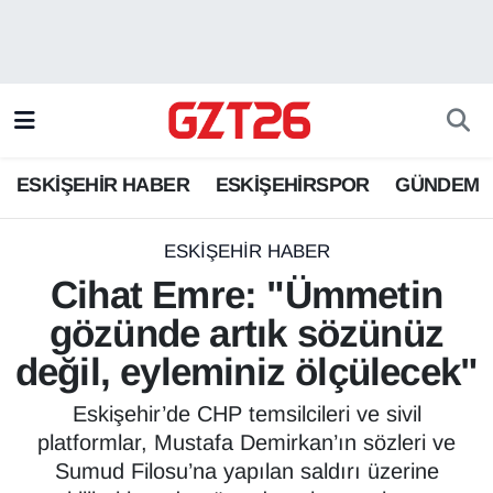
ESKİŞEHİR HABER
Odunpazarı Hava Durumu
ESKİŞEHİRSPOR
Odunpazarı Trafik Yoğunluk Haritası
ESKİŞEHİR HABER
ESKİŞEHİRSPOR
GÜNDEM
GÜNDEM
Süper Lig Puan Durumu ve Fikstür
SPOR
Tüm Manşetler
ESKİŞEHİR HABER
Cihat Emre: "Ümmetin
Son Dakika Haberleri
gözünde artık sözünüz
değil, eyleminiz ölçülecek"
Haber Arşivi
Eskişehir’de CHP temsilcileri ve sivil
platformlar, Mustafa Demirkan’ın sözleri ve
Sumud Filosu’na yapılan saldırı üzerine