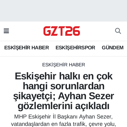
ESKİŞEHİR HABER
Odunpazarı Hava Durumu
ESKİŞEHİRSPOR
Odunpazarı Trafik Yoğunluk Haritası
ESKİŞEHİR HABER
ESKİŞEHİRSPOR
GÜNDEM
GÜNDEM
Süper Lig Puan Durumu ve Fikstür
SPOR
Tüm Manşetler
ESKİŞEHİR HABER
Eskişehir halkı en çok
Son Dakika Haberleri
hangi sorunlardan
şikayetçi; Ayhan Sezer
Haber Arşivi
gözlemlerini açıkladı
MHP Eskişehir İl Başkanı Ayhan Sezer,
vatandaşlardan en fazla trafik, çevre yolu,