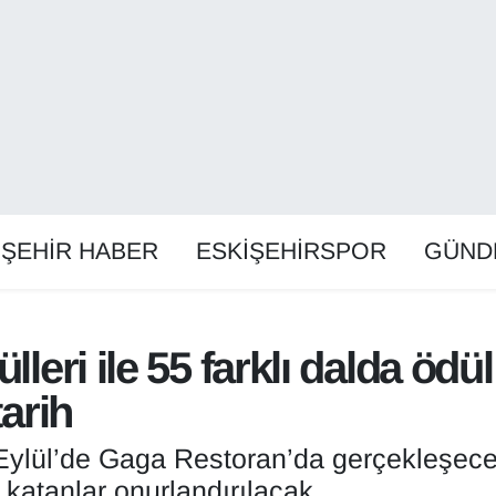
İŞEHİR HABER
ESKİŞEHİRSPOR
GÜND
leri ile 55 farklı dalda ödül
tarih
3 Eylül’de Gaga Restoran’da gerçekleşecek
katanlar onurlandırılacak.