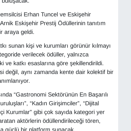
a buluşacak.
msilcisi Erhan Tuncel ve Eskişehir
nik Eskişehir Prestij Ödüllerinin tanıtım
r araya geldi.
kı sunan kişi ve kurumları görünür kılmayı
tegoride verilecek ödüller, yalnızca
ki ve katkı esaslarına göre şekillendirildi.
 değil, aynı zamanda kente dair kolektif bir
anımlanıyor.
asında “Gastronomi Sektörünün En Başarılı
ruluşları”, “Kadın Girişimciler”, “Dijital
ikçi Kurumlar” gibi çok sayıda kategori yer
aratan aktörlerin ödüllendirileceği tören,
da güçlü bir platform sunacak.