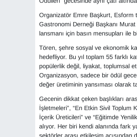
Ödülleri” gecesinde aynı çatı altınd
Organizatör Emre Başkurt, Esform te
Gastronomi Derneği Başkanı Murat Ar
lansmanı için basın mensupları ile bi
Tören, şehre sosyal ve ekonomik kat
hedefliyor. Bu yıl toplam 55 farklı ka
popülerlik değil, liyakat, toplumsal et
Organizasyon, sadece bir ödül gecesi
değer üretiminin yansıması olarak t
Gecenin dikkat çeken başlıkları ar
İşletmeleri”, “En Etkin Sivil Toplum Ku
İçerik Üreticileri” ve “Eğitimde Yenil
alıyor. Her biri kendi alanında fark y
sektörler arası etkileşim açısından 