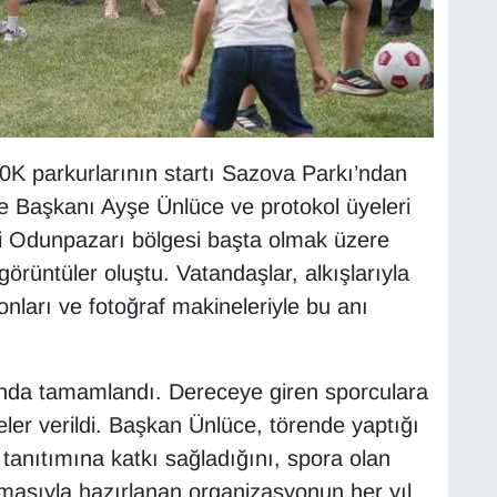
0K parkurlarının startı Sazova Parkı’ndan
ye Başkanı Ayşe Ünlüce ve protokol üyeleri
hi Odunpazarı bölgesi başta olmak üzere
örüntüler oluştu. Vatandaşlar, alkışlarıyla
onları ve fotoğraf makineleriyle bu anı
nda tamamlandı. Dereceye giren sporculara
eler verildi. Başkan Ünlüce, törende yaptığı
anıtımına katkı sağladığını, spora olan
lışmasıyla hazırlanan organizasyonun her yıl