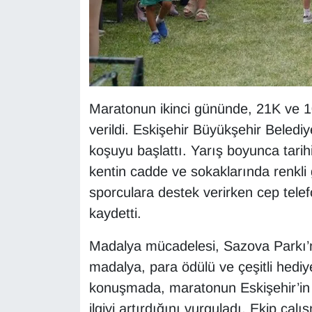
Maratonun ikinci gününde, 21K ve 1
verildi. Eskişehir Büyükşehir Beledi
koşuyu başlattı. Yarış boyunca tari
kentin cadde ve sokaklarında renkli g
sporculara destek verirken cep telef
kaydetti.
Madalya mücadelesi, Sazova Parkı’
madalya, para ödülü ve çeşitli hediy
konuşmada, maratonun Eskişehir’in t
ilgiyi artırdığını vurguladı. Ekip ça