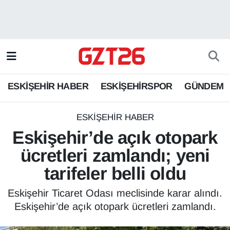
ESKİŞEHİR HABER
Odunpazarı Hava Durumu
ESKİŞEHİRSPOR
Odunpazarı Trafik Yoğunluk Haritası
ESKİŞEHİR HABER
ESKİŞEHİRSPOR
GÜNDEM
GÜNDEM
Süper Lig Puan Durumu ve Fikstür
SPOR
Tüm Manşetler
ESKİŞEHİR HABER
Eskişehir’de açık otopark
Son Dakika Haberleri
ücretleri zamlandı; yeni
tarifeler belli oldu
Haber Arşivi
Eskişehir Ticaret Odası meclisinde karar alındı.
Eskişehir’de açık otopark ücretleri zamlandı.