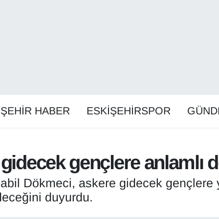
İŞEHİR HABER
ESKİŞEHİRSPOR
GÜND
 gidecek gençlere anlamlı 
Habil Dökmeci, askere gidecek gençlere 
deceğini duyurdu.