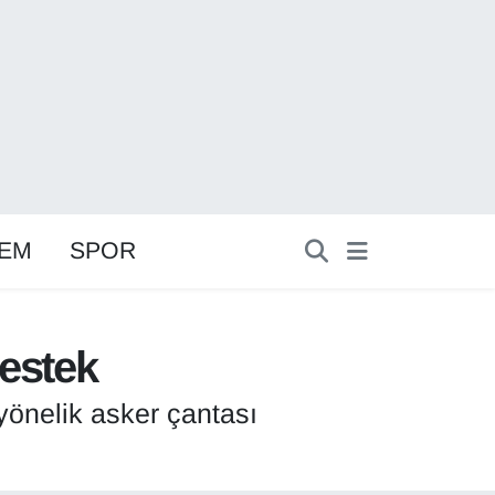
EM
SPOR
destek
yönelik asker çantası