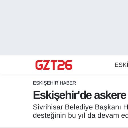
ESKİŞEHİR HABER
Odunpazarı Hava Durumu
ESKİŞEHİRSPOR
Odunpazarı Trafik Yoğunluk Haritası
GÜNDEM
Süper Lig Puan Durumu ve Fikstür
ESK
SPOR
Tüm Manşetler
Son Dakika Haberleri
ESKİŞEHİR HABER
Eskişehir'de askere
Haber Arşivi
Sivrihisar Belediye Başkanı 
desteğinin bu yıl da devam e