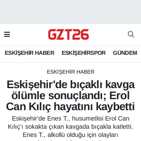
ESKİŞEHİR HABER
Odunpazarı Hava Durumu
ESKİŞEHİRSPOR
Odunpazarı Trafik Yoğunluk Haritası
ESKİŞEHİR HABER
ESKİŞEHİRSPOR
GÜNDEM
GÜNDEM
Süper Lig Puan Durumu ve Fikstür
SPOR
Tüm Manşetler
ESKİŞEHİR HABER
Eskişehir'de bıçaklı kavga
Son Dakika Haberleri
ölümle sonuçlandı; Erol
Can Kılıç hayatını kaybetti
Haber Arşivi
Eskişehir'de Enes T., husumetlisi Erol Can
Kılıç'ı sokakta çıkan kavgada bıçakla katletti.
Enes T., alkollü olduğu için olayları