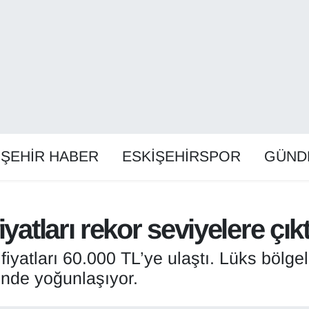
İŞEHİR HABER
ESKİŞEHİRSPOR
GÜND
yatları rekor seviyelere çıkt
iyatları 60.000 TL’ye ulaştı. Lüks bölge
linde yoğunlaşıyor.