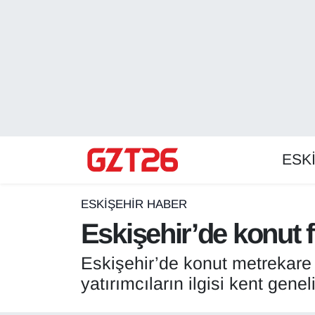
ESKİŞEHİR HABER
Odunpazarı Hava Durumu
ESKİŞEHİRSPOR
Odunpazarı Trafik Yoğunluk Haritası
GÜNDEM
Süper Lig Puan Durumu ve Fikstür
ESK
SPOR
Tüm Manşetler
Son Dakika Haberleri
ESKİŞEHİR HABER
Eskişehir’de konut fi
Haber Arşivi
Eskişehir’de konut metrekare f
yatırımcıların ilgisi kent gene