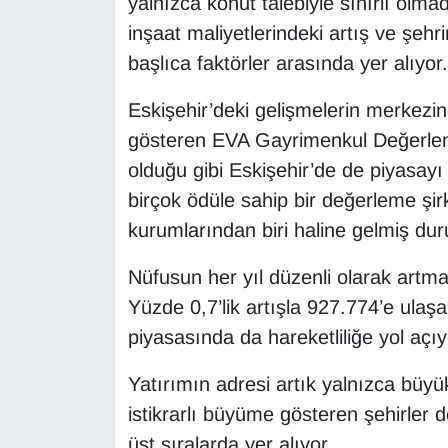
yalnızca konut talebiyle sınırlı olmadı
inşaat maliyetlerindeki artış ve şeh
başlıca faktörler arasında yer alıyor.
Eskişehir’deki gelişmelerin merkezi
gösteren EVA Gayrimenkul Değerleme
olduğu gibi Eskişehir’de de piyasayı 
birçok ödüle sahip bir değerleme şir
kurumlarından biri haline gelmiş du
Nüfusun her yıl düzenli olarak artmas
Yüzde 0,7’lik artışla 927.774’e ulaşa
piyasasında da hareketliliğe yol açıy
Yatırımın adresi artık yalnızca büyük
istikrarlı büyüme gösteren şehirler
üst sıralarda yer alıyor.