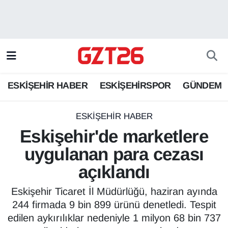
ESKİŞEHİR HABER
Odunpazarı Hava Durumu
ESKİŞEHİRSPOR
Odunpazarı Trafik Yoğunluk Haritası
ESKİŞEHİR HABER
ESKİŞEHİRSPOR
GÜNDEM
GÜNDEM
Süper Lig Puan Durumu ve Fikstür
SPOR
Tüm Manşetler
ESKİŞEHİR HABER
Eskişehir'de marketlere
Son Dakika Haberleri
uygulanan para cezası
açıklandı
Haber Arşivi
Eskişehir Ticaret İl Müdürlüğü, haziran ayında
244 firmada 9 bin 899 ürünü denetledi. Tespit
edilen aykırılıklar nedeniyle 1 milyon 68 bin 737