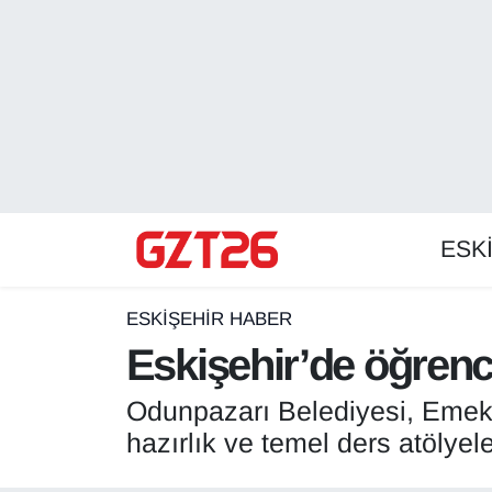
ESKİŞEHİR HABER
Odunpazarı Hava Durumu
ESKİŞEHİRSPOR
Odunpazarı Trafik Yoğunluk Haritası
GÜNDEM
Süper Lig Puan Durumu ve Fikstür
ESK
SPOR
Tüm Manşetler
Son Dakika Haberleri
ESKİŞEHİR HABER
Eskişehir’de öğrenc
Haber Arşivi
Odunpazarı Belediyesi, Emek 
hazırlık ve temel ders atölyele