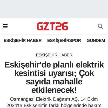
ESKİŞEHİR HABER
Odunpazarı Hava Durumu
ESKİŞEHİRSPOR
Odunpazarı Trafik Yoğunluk Haritası
ESKİŞEHİR HABER
ESKİŞEHİRSPOR
GÜNDEM
GÜNDEM
Süper Lig Puan Durumu ve Fikstür
SPOR
Tüm Manşetler
ESKİŞEHİR HABER
Eskişehir'de planlı elektrik
Son Dakika Haberleri
kesintisi uyarısı; Çok
sayıda mahalle
Haber Arşivi
etkilenecek!
Osmangazi Elektrik Dağıtım AŞ, 14 Ekim
2024'te Eskişehir'in farklı bölgelerinde bakım