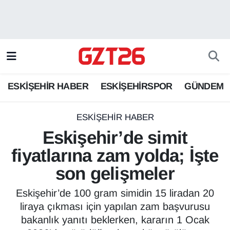
ESKİŞEHİR HABER
Odunpazarı Hava Durumu
ESKİŞEHİRSPOR
Odunpazarı Trafik Yoğunluk Haritası
ESKİŞEHİR HABER
ESKİŞEHİRSPOR
GÜNDEM
GÜNDEM
Süper Lig Puan Durumu ve Fikstür
SPOR
Tüm Manşetler
ESKİŞEHİR HABER
Eskişehir’de simit
Son Dakika Haberleri
fiyatlarına zam yolda; İşte
son gelişmeler
Haber Arşivi
Eskişehir’de 100 gram simidin 15 liradan 20
liraya çıkması için yapılan zam başvurusu
bakanlık yanıtı beklerken, kararın 1 Ocak