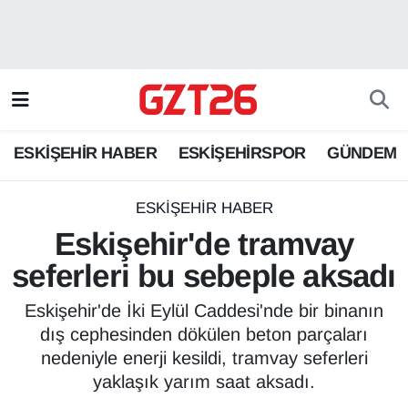
ESKİŞEHİR HABER
Odunpazarı Hava Durumu
ESKİŞEHİRSPOR
Odunpazarı Trafik Yoğunluk Haritası
ESKİŞEHİR HABER
ESKİŞEHİRSPOR
GÜNDEM
GÜNDEM
Süper Lig Puan Durumu ve Fikstür
SPOR
Tüm Manşetler
ESKİŞEHİR HABER
Eskişehir'de tramvay
Son Dakika Haberleri
seferleri bu sebeple aksadı
Haber Arşivi
Eskişehir'de İki Eylül Caddesi'nde bir binanın
dış cephesinden dökülen beton parçaları
nedeniyle enerji kesildi, tramvay seferleri
yaklaşık yarım saat aksadı.