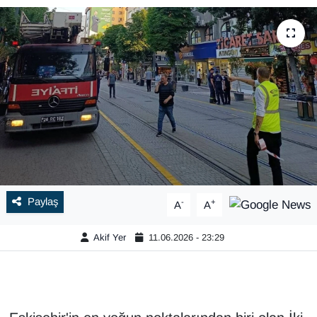
Paylaş
-
+
A
A
Akif Yer
11.06.2026 - 23:29