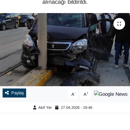
alınacağı bildirildi.
Paylaş
-
+
A
A
Akif Yer
27.04.2026 - 19:46