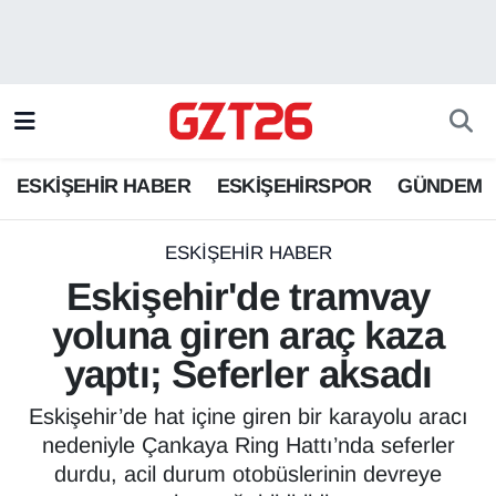
ESKİŞEHİR HABER
Odunpazarı Hava Durumu
ESKİŞEHİRSPOR
Odunpazarı Trafik Yoğunluk Haritası
ESKİŞEHİR HABER
ESKİŞEHİRSPOR
GÜNDEM
GÜNDEM
Süper Lig Puan Durumu ve Fikstür
SPOR
Tüm Manşetler
ESKİŞEHİR HABER
Eskişehir'de tramvay
Son Dakika Haberleri
yoluna giren araç kaza
yaptı; Seferler aksadı
Haber Arşivi
Eskişehir’de hat içine giren bir karayolu aracı
nedeniyle Çankaya Ring Hattı’nda seferler
durdu, acil durum otobüslerinin devreye