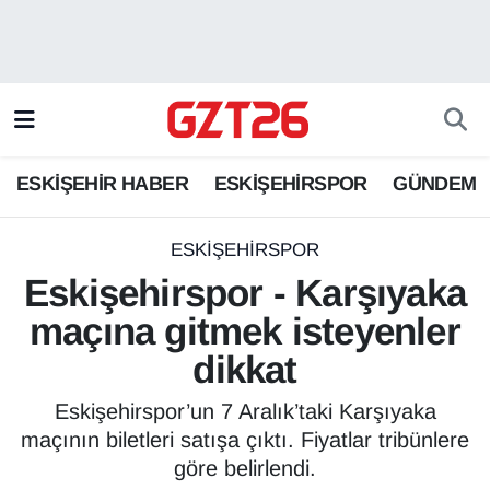
ESKİŞEHİR HABER
Odunpazarı Hava Durumu
ESKİŞEHİRSPOR
Odunpazarı Trafik Yoğunluk Haritası
ESKİŞEHİR HABER
ESKİŞEHİRSPOR
GÜNDEM
GÜNDEM
Süper Lig Puan Durumu ve Fikstür
SPOR
Tüm Manşetler
ESKİŞEHİRSPOR
Eskişehirspor - Karşıyaka
Son Dakika Haberleri
maçına gitmek isteyenler
dikkat
Haber Arşivi
Eskişehirspor’un 7 Aralık’taki Karşıyaka
maçının biletleri satışa çıktı. Fiyatlar tribünlere
göre belirlendi.