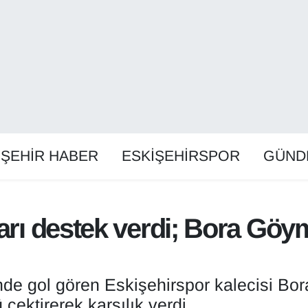
İŞEHİR HABER
ESKİŞEHİRSPOR
GÜND
tarı destek verdi; Bora Gö
de gol gören Eskişehirspor kalecisi Bo
çektirerek karşılık verdi.