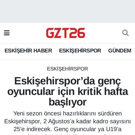
ESKİŞEHİR HABER
Odunpazarı Hava Durumu
ESKİŞEHİRSPOR
Odunpazarı Trafik Yoğunluk Haritası
ESKİŞEHİR HABER
ESKİŞEHİRSPOR
GÜNDEM
GÜNDEM
Süper Lig Puan Durumu ve Fikstür
SPOR
Tüm Manşetler
ESKİŞEHİRSPOR
Eskişehirspor’da genç
Son Dakika Haberleri
oyuncular için kritik hafta
başlıyor
Haber Arşivi
Yeni sezon öncesi hazırlıklarını sürdüren
Eskişehirspor, 2 Ağustos’a kadar kadro sayısını
25’e indirecek. Genç oyuncular ya U19’a