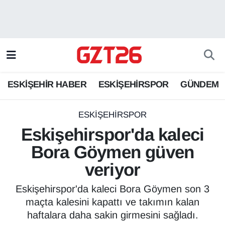
ESKİŞEHİR HABER
Odunpazarı Hava Durumu
ESKİŞEHİRSPOR
Odunpazarı Trafik Yoğunluk Haritası
ESKİŞEHİR HABER
ESKİŞEHİRSPOR
GÜNDEM
GÜNDEM
Süper Lig Puan Durumu ve Fikstür
SPOR
Tüm Manşetler
ESKİŞEHİRSPOR
Eskişehirspor'da kaleci
Son Dakika Haberleri
Bora Göymen güven
veriyor
Haber Arşivi
Eskişehirspor'da kaleci Bora Göymen son 3
maçta kalesini kapattı ve takımın kalan
haftalara daha sakin girmesini sağladı.