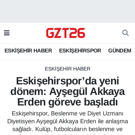
ESKİŞEHİR HABER
Odunpazarı Hava Durumu
ESKİŞEHİRSPOR
Odunpazarı Trafik Yoğunluk Haritası
ESKİŞEHİR HABER
ESKİŞEHİRSPOR
GÜNDEM
GÜNDEM
Süper Lig Puan Durumu ve Fikstür
SPOR
Tüm Manşetler
ESKİŞEHİR HABER
Eskişehirspor’da yeni
Son Dakika Haberleri
dönem: Ayşegül Akkaya
Erden göreve başladı
Haber Arşivi
Eskişehirspor, Beslenme ve Diyet Uzmanı
Diyetisyen Ayşegül Akkaya Erden ile anlaşma
sağladı. Kulüp, futbolcuların beslenme ve