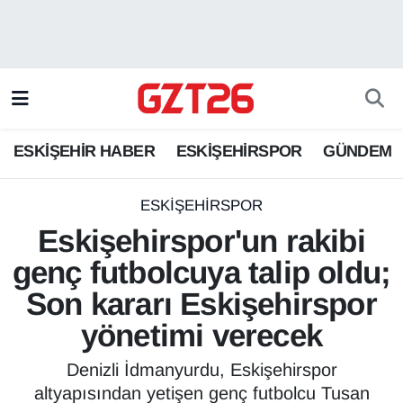
ESKİŞEHİR HABER
Odunpazarı Hava Durumu
ESKİŞEHİRSPOR
Odunpazarı Trafik Yoğunluk Haritası
ESKİŞEHİR HABER
ESKİŞEHİRSPOR
GÜNDEM
GÜNDEM
Süper Lig Puan Durumu ve Fikstür
SPOR
Tüm Manşetler
ESKİŞEHİRSPOR
Eskişehirspor'un rakibi
Son Dakika Haberleri
genç futbolcuya talip oldu;
Son kararı Eskişehirspor
Haber Arşivi
yönetimi verecek
Denizli İdmanyurdu, Eskişehirspor
altyapısından yetişen genç futbolcu Tusan