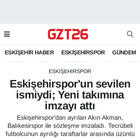
ESKİŞEHİR HABER
Odunpazarı Hava Durumu
ESKİŞEHİRSPOR
Odunpazarı Trafik Yoğunluk Haritası
ESKİŞEHİR HABER
ESKİŞEHİRSPOR
GÜNDEM
GÜNDEM
Süper Lig Puan Durumu ve Fikstür
SPOR
Tüm Manşetler
ESKİŞEHİRSPOR
Eskişehirspor'un sevilen
Son Dakika Haberleri
ismiydi; Yeni takımına
imzayı attı
Haber Arşivi
Eskişehirspor'dan ayrılan Akın Akman,
Balıkesirspor ile sözleşme imzaladı. Tecrübeli
futbolcunun ayrılığı taraftarlar arasında üzüntü