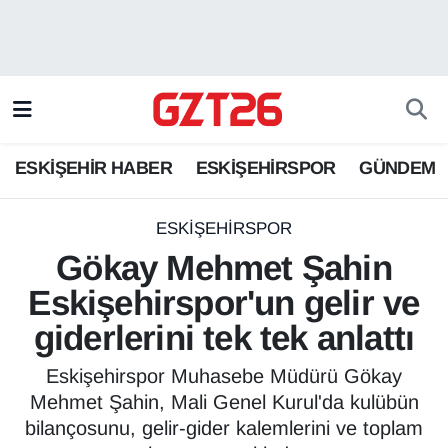
ESKİŞEHİR HABER
Odunpazarı Hava Durumu
ESKİŞEHİRSPOR
Odunpazarı Trafik Yoğunluk Haritası
ESKİŞEHİR HABER
ESKİŞEHİRSPOR
GÜNDEM
GÜNDEM
Süper Lig Puan Durumu ve Fikstür
SPOR
Tüm Manşetler
ESKİŞEHİRSPOR
Gökay Mehmet Şahin
Son Dakika Haberleri
Eskişehirspor'un gelir ve
giderlerini tek tek anlattı
Haber Arşivi
Eskişehirspor Muhasebe Müdürü Gökay
Mehmet Şahin, Mali Genel Kurul'da kulübün
bilançosunu, gelir-gider kalemlerini ve toplam