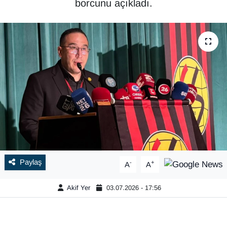
borcunu açıkladı.
Paylaş
-
+
A
A
Akif Yer
03.07.2026 - 17:56