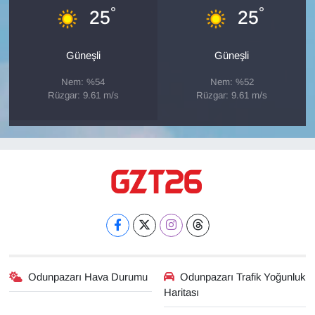
°
°
25
25
Güneşli
Güneşli
Nem: %54
Nem: %52
Rüzgar: 9.61 m/s
Rüzgar: 9.61 m/s
Odunpazarı Hava Durumu
Odunpazarı Trafik Yoğunluk
Haritası