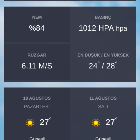
NEM
BASINÇ
%84
1012 HPA
hpa
RÜZGAR
EN DÜŞÜK / EN YÜKSEK
°
°
6.11 M/S
24
/ 28
10 AĞUSTOS
11 AĞUSTOS
PAZARTESI
SALI
°
°
27
27
Güneşli
Güneşli