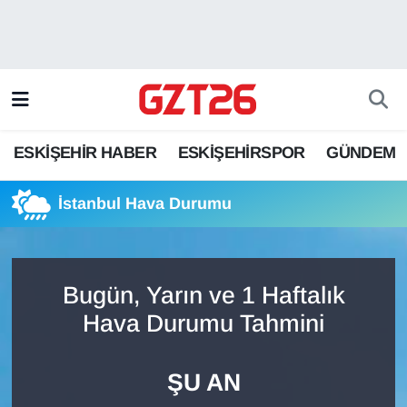
ESKİŞEHİR HABER
Odunpazarı Hava Durumu
ESKİŞEHİRSPOR
Odunpazarı Trafik Yoğunluk Haritası
ESKİŞEHİR HABER
ESKİŞEHİRSPOR
GÜNDEM
GÜNDEM
Süper Lig Puan Durumu ve Fikstür
İstanbul Hava Durumu
SPOR
Tüm Manşetler
Son Dakika Haberleri
Bugün, Yarın ve 1 Haftalık
Haber Arşivi
Hava Durumu Tahmini
ŞU AN