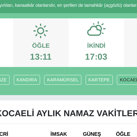
rlıları, kanaatkâr olanlarıdır, en şerlileri de tamahkâr (açgözlü) olanlarıd
ÖĞLE
İKINDI
13:11
17:03
BZE
KANDIRA
KARAMÜRSEL
KARTEPE
KOCAEL
KOCAELİ AYLIK NAMAZ VAKITLER
CRİ
İMSAK
GÜNEŞ
ÖĞLE