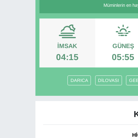
Müminlerin en hayı
İMSAK
GÜNEŞ
04:15
05:55
DARICA
DİLOVASI
GE
Hİ