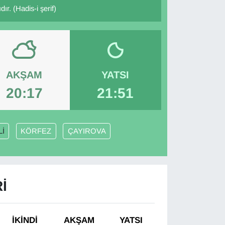
ır. (Hadis-i şerif)
AKŞAM
YATSI
20:17
21:51
İ
KÖRFEZ
ÇAYIROVA
I
İKINDI
AKŞAM
YATSI