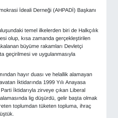
mokrasi İdeali Derneği (AHPADİ) Başkanı
luşundaki temel ilkelerden biri de Halkçılık
İlkesi olup, kısa zamanda gerçekleştirilen
yakalanan büyüme rakamları Devletçi
ta geçirilmesi ve uygulanmasıyla
smından hayır duası ve helallik alamayan
vatan İktidarında 1999 Yılı Anayasa
Parti İktidarıyla zirveye çıkan Liberal
ıralamasında lig düşürdü, gelir başta olmak
 üreten toplumdan tüketen topluma, ihraç
üştük.