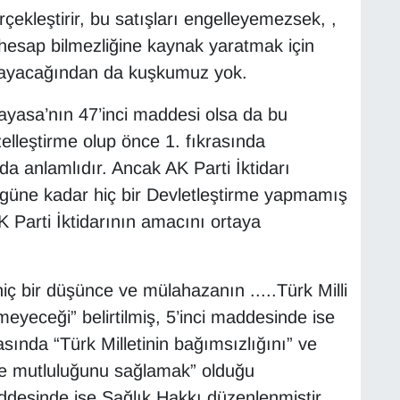
rçekleştirir, bu satışları engelleyemezsek, ,
 hesap bilmezliğine kaynak yaratmak için
atmayacağından da kuşkumuz yok.
ayasa’nın 47’inci maddesi olsa da bu
lleştirme olup önce 1. fıkrasında
a anlamlıdır. Ancak AK Parti İktidarı
güne kadar hiç bir Devletleştirme yapmamış
 Parti İktidarının amacını ortaya
 bir düşünce ve mülahazanın .....Türk Milli
eyeceği” belirtilmiş, 5’inci maddesinde ise
sında “Türk Milletinin bağımsızlığını” ve
 ve mutluluğunu sağlamak” olduğu
maddesinde ise Sağlık Hakkı düzenlenmiştir.