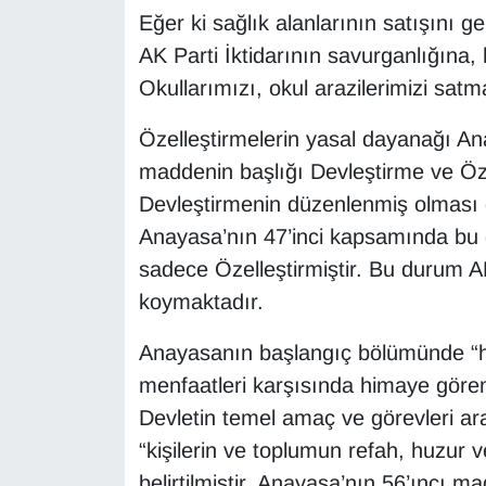
Eğer ki sağlık alanlarının satışını ge
AK Parti İktidarının savurganlığına,
Okullarımızı, okul arazilerimizi s
Özelleştirmelerin yasal dayanağı An
maddenin başlığı Devleştirme ve Öze
Devleştirmenin düzenlenmiş olması d
Anayasa’nın 47’inci kapsamında bu 
sadece Özelleştirmiştir. Bu durum AK
koymaktadır.
Anayasanın başlangıç bölümünde “hiç
menfaatleri karşısında himaye görem
Devletin temel amaç ve görevleri ara
“kişilerin ve toplumun refah, huzur
belirtilmiştir. Anayasa’nın 56’ıncı 