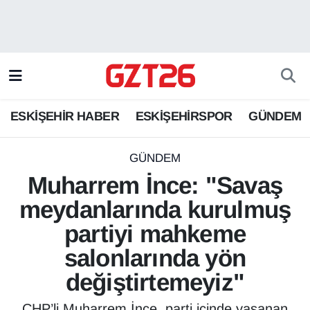
ESKİŞEHİR HABER
Odunpazarı Hava Durumu
ESKİŞEHİRSPOR
Odunpazarı Trafik Yoğunluk Haritası
ESKİŞEHİR HABER
ESKİŞEHİRSPOR
GÜNDEM
GÜNDEM
Süper Lig Puan Durumu ve Fikstür
SPOR
Tüm Manşetler
GÜNDEM
Muharrem İnce: "Savaş
Son Dakika Haberleri
meydanlarında kurulmuş
partiyi mahkeme
Haber Arşivi
salonlarında yön
değiştirtemeyiz"
CHP’li Muharrem İnce, parti içinde yaşanan