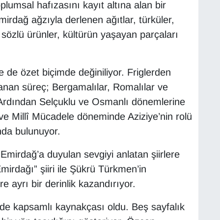
umsal hafızasını kayıt altına alan bir
irdağ ağzıyla derlenen ağıtlar, türküler,
 sözlü ürünler, kültürün yaşayan parçaları
e de özet biçimde değiniliyor. Friglerden
zanan süreç; Bergamalılar, Romalılar ve
Ardından Selçuklu ve Osmanlı dönemlerine
ci ve Millî Mücadele döneminde Aziziye’nin rolü
nda bulunuyor.
mirdağ’a duyulan sevgiyi anlatan şiirlere
mirdağı” şiiri ile Şükrü Türkmen’in
re ayrı bir derinlik kazandırıyor.
i de kapsamlı kaynakçası oldu. Beş sayfalık