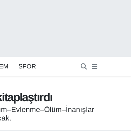
EM
SPOR
taplaştırdı
oğum–Evlenme–Ölüm–İnanışlar
cak.