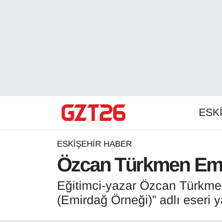
ESKİŞEHİR HABER
Odunpazarı Hava Durumu
ESKİŞEHİRSPOR
Odunpazarı Trafik Yoğunluk Haritası
GÜNDEM
Süper Lig Puan Durumu ve Fikstür
ESK
SPOR
Tüm Manşetler
Son Dakika Haberleri
ESKİŞEHİR HABER
Özcan Türkmen Emirda
Haber Arşivi
Eğitimci-yazar Özcan Türkme
(Emirdağ Örneği)” adlı eseri y