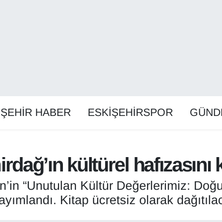
İŞEHİR HABER
ESKİŞEHİRSPOR
GÜND
ğ’ın kültürel hafızasını ki
n’in “Unutulan Kültür Değerlerimiz: D
ayımlandı. Kitap ücretsiz olarak dağıtıla