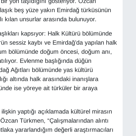
ir yön taşıdığını gösteriyor. Özcan
yaklaşık beş yüze yakın Emirdağ türküsünün
lı kılan unsurlar arasında bulunuyor.
şlıkları kapsıyor: Halk Kültürü bölümünde
ltürün sessiz kaybı ve Emirdağ’da yapılan halk
Doğum bölümünde doğum öncesi, doğum anı,
atılıyor. Evlenme başlığında düğün
rdağ Ağıtları bölümünde yas kültürü
lığı altında halk arasındaki inanışlara
nde ise yöreye ait türküler bir araya
işkin yaptığı açıklamada kültürel mirasın
 Özcan Türkmen, “Çalışmalarından alıntı
ka yararlandığım değerli araştırmacıları