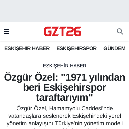
ESKİŞEHİR HABER
Odunpazarı Hava Durumu
ESKİŞEHİRSPOR
Odunpazarı Trafik Yoğunluk Haritası
ESKİŞEHİR HABER
ESKİŞEHİRSPOR
GÜNDEM
GÜNDEM
Süper Lig Puan Durumu ve Fikstür
SPOR
Tüm Manşetler
ESKİŞEHİR HABER
Özgür Özel: "1971 yılından
Son Dakika Haberleri
beri Eskişehirspor
taraftarıyım"
Haber Arşivi
Özgür Özel, Hamamyolu Caddesi'nde
vatandaşlara seslenerek Eskişehir'deki yerel
yönetim anlayışını Türkiye'nin yönetim modeli