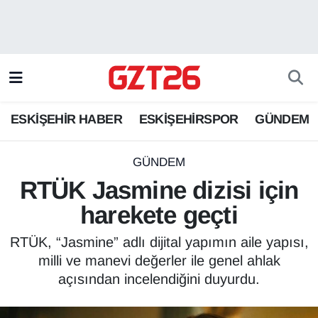
ESKİŞEHİR HABER
Odunpazarı Hava Durumu
ESKİŞEHİRSPOR
Odunpazarı Trafik Yoğunluk Haritası
ESKİŞEHİR HABER
ESKİŞEHİRSPOR
GÜNDEM
GÜNDEM
Süper Lig Puan Durumu ve Fikstür
SPOR
Tüm Manşetler
GÜNDEM
RTÜK Jasmine dizisi için
Son Dakika Haberleri
harekete geçti
Haber Arşivi
RTÜK, “Jasmine” adlı dijital yapımın aile yapısı,
milli ve manevi değerler ile genel ahlak
açısından incelendiğini duyurdu.