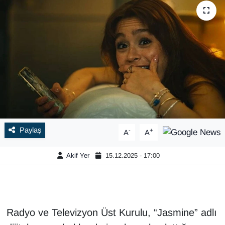
Paylaş
-
+
A
A
Akif Yer
15.12.2025 - 17:00
Radyo ve Televizyon Üst Kurulu, “Jasmine” adlı