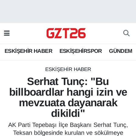
ESKİŞEHİR HABER
Odunpazarı Hava Durumu
ESKİŞEHİRSPOR
Odunpazarı Trafik Yoğunluk Haritası
ESKİŞEHİR HABER
ESKİŞEHİRSPOR
GÜNDEM
GÜNDEM
Süper Lig Puan Durumu ve Fikstür
SPOR
Tüm Manşetler
ESKİŞEHİR HABER
Serhat Tunç: "Bu
Son Dakika Haberleri
billboardlar hangi izin ve
mevzuata dayanarak
Haber Arşivi
dikildi"
AK Parti Tepebaşı İlçe Başkanı Serhat Tunç,
Teksan bölgesinde kurulan ve sökülmeye