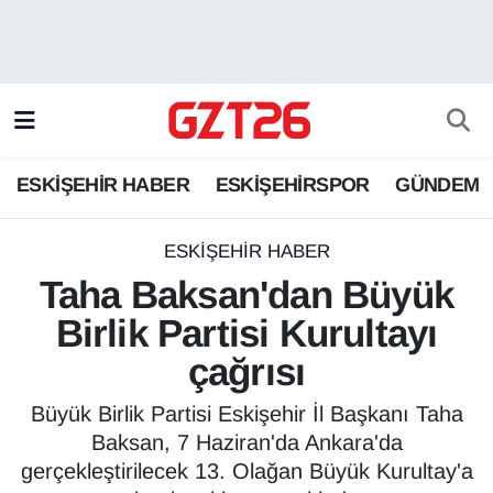
ESKİŞEHİR HABER
Odunpazarı Hava Durumu
ESKİŞEHİRSPOR
Odunpazarı Trafik Yoğunluk Haritası
ESKİŞEHİR HABER
ESKİŞEHİRSPOR
GÜNDEM
GÜNDEM
Süper Lig Puan Durumu ve Fikstür
SPOR
Tüm Manşetler
ESKİŞEHİR HABER
Taha Baksan'dan Büyük
Son Dakika Haberleri
Birlik Partisi Kurultayı
çağrısı
Haber Arşivi
Büyük Birlik Partisi Eskişehir İl Başkanı Taha
Baksan, 7 Haziran'da Ankara'da
gerçekleştirilecek 13. Olağan Büyük Kurultay'a