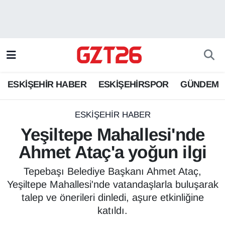
ESKİŞEHİR HABER
Odunpazarı Hava Durumu
ESKİŞEHİRSPOR
Odunpazarı Trafik Yoğunluk Haritası
ESKİŞEHİR HABER
ESKİŞEHİRSPOR
GÜNDEM
GÜNDEM
Süper Lig Puan Durumu ve Fikstür
SPOR
Tüm Manşetler
ESKİŞEHİR HABER
Yeşiltepe Mahallesi'nde
Son Dakika Haberleri
Ahmet Ataç'a yoğun ilgi
Haber Arşivi
Tepebaşı Belediye Başkanı Ahmet Ataç,
Yeşiltepe Mahallesi'nde vatandaşlarla buluşarak
talep ve önerileri dinledi, aşure etkinliğine
katıldı.