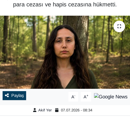
para cezası ve hapis cezasına hükmetti.
Paylaş
-
+
A
A
Akif Yer
07.07.2026 - 08:34