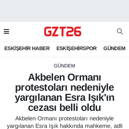
ESKİŞEHİR HABER
Odunpazarı Hava Durumu
ESKİŞEHİRSPOR
Odunpazarı Trafik Yoğunluk Haritası
ESKİŞEHİR HABER
ESKİŞEHİRSPOR
GÜNDEM
GÜNDEM
Süper Lig Puan Durumu ve Fikstür
SPOR
Tüm Manşetler
GÜNDEM
Akbelen Ormanı
Son Dakika Haberleri
protestoları nedeniyle
yargılanan Esra Işık'ın
Haber Arşivi
cezası belli oldu
Akbelen Ormanı protestoları nedeniyle
yargılanan Esra Işık hakkında mahkeme, adli