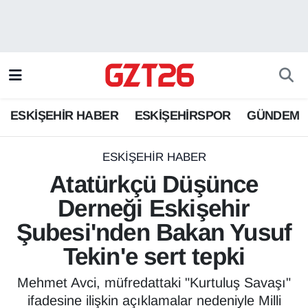
ESKİŞEHİR HABER
Odunpazarı Hava Durumu
ESKİŞEHİRSPOR
Odunpazarı Trafik Yoğunluk Haritası
ESKİŞEHİR HABER
ESKİŞEHİRSPOR
GÜNDEM
GÜNDEM
Süper Lig Puan Durumu ve Fikstür
SPOR
Tüm Manşetler
ESKİŞEHİR HABER
Atatürkçü Düşünce
Son Dakika Haberleri
Derneği Eskişehir
Şubesi'nden Bakan Yusuf
Haber Arşivi
Tekin'e sert tepki
Mehmet Avci, müfredattaki "Kurtuluş Savaşı"
ifadesine ilişkin açıklamalar nedeniyle Milli