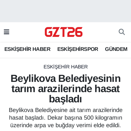
ESKİŞEHİR HABER
Odunpazarı Hava Durumu
ESKİŞEHİRSPOR
Odunpazarı Trafik Yoğunluk Haritası
ESKİŞEHİR HABER
ESKİŞEHİRSPOR
GÜNDEM
GÜNDEM
Süper Lig Puan Durumu ve Fikstür
SPOR
Tüm Manşetler
ESKİŞEHİR HABER
Beylikova Belediyesinin
Son Dakika Haberleri
tarım arazilerinde hasat
başladı
Haber Arşivi
Beylikova Belediyesine ait tarım arazilerinde
hasat başladı. Dekar başına 500 kilogramın
üzerinde arpa ve buğday verimi elde edildi.