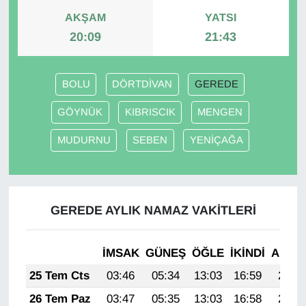
AKŞAM
YATSI
20:09
21:43
BOLU
DÖRTDİVAN
GEREDE
GÖYNÜK
KIBRISCIK
MENGEN
MUDURNU
SEBEN
YENİÇAĞA
GEREDE AYLIK NAMAZ VAKITLERI
İMSAK
GÜNEŞ
ÖĞLE
İKINDI
AKŞA
25 Tem Cts
03:46
05:34
13:03
16:59
20:22
26 Tem Paz
03:47
05:35
13:03
16:58
20:21