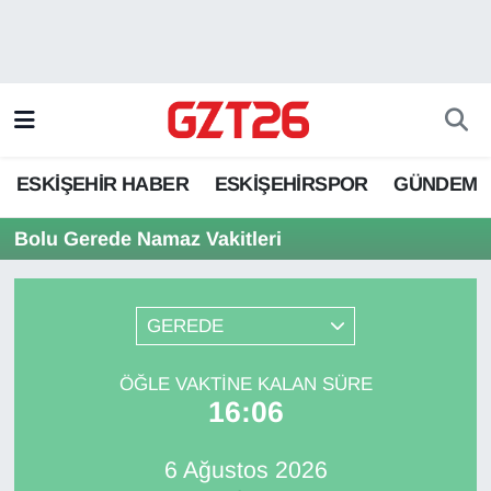
ESKİŞEHİR HABER
Odunpazarı Hava Durumu
ESKİŞEHİRSPOR
Odunpazarı Trafik Yoğunluk Haritası
ESKİŞEHİR HABER
ESKİŞEHİRSPOR
GÜNDEM
GÜNDEM
Süper Lig Puan Durumu ve Fikstür
Bolu Gerede Namaz Vakitleri
SPOR
Tüm Manşetler
Son Dakika Haberleri
GEREDE
Haber Arşivi
ÖĞLE VAKTINE KALAN SÜRE
16:06
6 Ağustos 2026