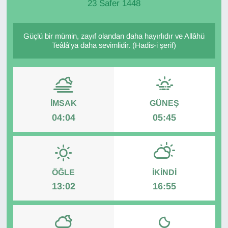
23 Safer 1448
Güçlü bir mümin, zayıf olandan daha hayırlıdır ve Allâhü
Teâlâ'ya daha sevimlidir. (Hadis-i şerif)
İMSAK
GÜNEŞ
04:04
05:45
ÖĞLE
İKINDI
13:02
16:55