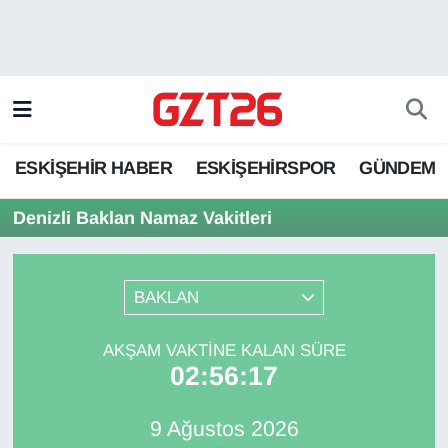
ESKİŞEHİR HABER
Odunpazarı Hava Durumu
ESKİŞEHİRSPOR
Odunpazarı Trafik Yoğunluk Haritası
ESKİŞEHİR HABER
ESKİŞEHİRSPOR
GÜNDEM
GÜNDEM
Süper Lig Puan Durumu ve Fikstür
Denizli Baklan Namaz Vakitleri
SPOR
Tüm Manşetler
Son Dakika Haberleri
BAKLAN
Haber Arşivi
AKŞAM VAKTINE KALAN SÜRE
02:56:17
9 Ağustos 2026