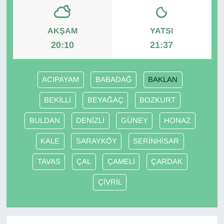
AKŞAM
YATSI
20:10
21:37
ACIPAYAM
BABADAĞ
BAKLAN
BEKİLLİ
BEYAĞAÇ
BOZKURT
BULDAN
DENİZLİ
GÜNEY
HONAZ
KALE
SARAYKÖY
SERİNHİSAR
TAVAS
ÇAL
ÇAMELİ
ÇARDAK
ÇİVRİL