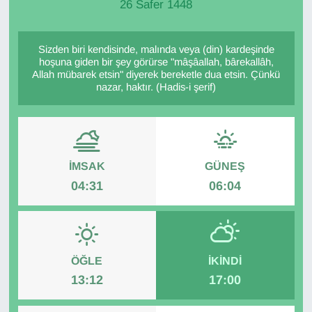
26 Safer 1448
Sizden biri kendisinde, malında veya (din) kardeşinde
hoşuna giden bir şey görürse "mâşâallah, bârekallâh,
Allah mübarek etsin" diyerek bereketle dua etsin. Çünkü
nazar, haktır. (Hadis-i şerif)
İMSAK
GÜNEŞ
04:31
06:04
ÖĞLE
İKINDI
13:12
17:00