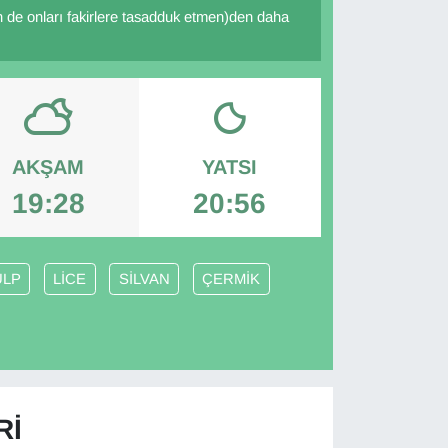
enin de onları fakirlere tasadduk etmen)den daha
AKŞAM
YATSI
19:28
20:56
ULP
LİCE
SİLVAN
ÇERMİK
RI