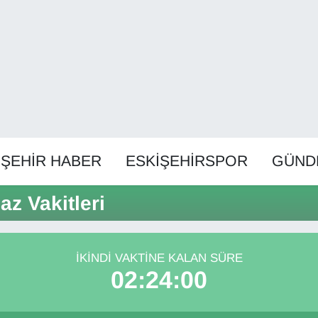
İŞEHİR HABER
ESKİŞEHİRSPOR
GÜND
z Vakitleri
İKINDI VAKTINE KALAN SÜRE
02:24:00