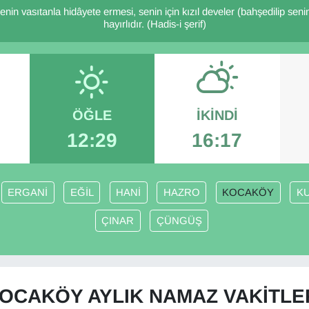
n senin vasıtanla hidâyete ermesi, senin için kızıl develer (bahşedilip s
hayırlıdır. (Hadis-i şerif)
ÖĞLE
İKINDI
12:29
16:17
ERGANİ
EĞİL
HANİ
HAZRO
KOCAKÖY
K
ÇINAR
ÇÜNGÜŞ
OCAKÖY AYLIK NAMAZ VAKITLE