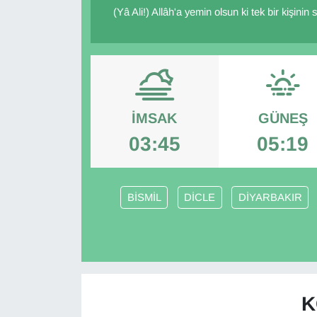
(Yâ Ali!) Allâh'a yemin olsun ki tek bir kişini
İMSAK
GÜNEŞ
03:45
05:19
BİSMİL
DİCLE
DİYARBAKIR
K