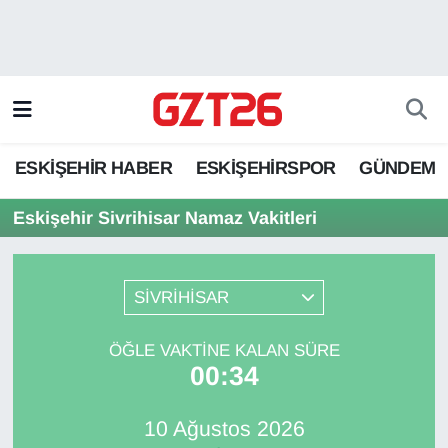
ESKİŞEHİR HABER
Odunpazarı Hava Durumu
ESKİŞEHİRSPOR
Odunpazarı Trafik Yoğunluk Haritası
ESKİŞEHİR HABER
ESKİŞEHİRSPOR
GÜNDEM
GÜNDEM
Süper Lig Puan Durumu ve Fikstür
Eskişehir Sivrihisar Namaz Vakitleri
SPOR
Tüm Manşetler
Son Dakika Haberleri
SİVRİHİSAR
Haber Arşivi
ÖĞLE VAKTINE KALAN SÜRE
00:34
10 Ağustos 2026