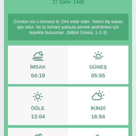
27 Safer 1448
Gördün mü o kimseyi ki: Dini inkâr eder. Yetimi itip kakan
işte odur. Ve (o kimse) yoksula yemek yedirilmesi için
teşvikte bulunmaz. (Mâûn Sûresi, 1-2-3)
İMSAK
GÜNEŞ
04:19
05:55
ÖĞLE
İKINDI
13:04
16:54