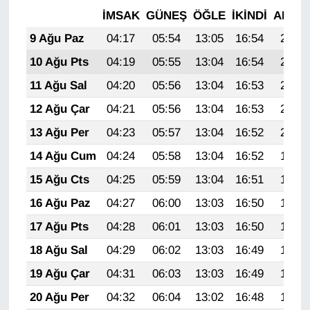
İMSAK
GÜNEŞ
ÖĞLE
İKINDI
AKŞA
9 Ağu Paz
04:17
05:54
13:05
16:54
20:05
10 Ağu Pts
04:19
05:55
13:04
16:54
20:04
11 Ağu Sal
04:20
05:56
13:04
16:53
20:03
12 Ağu Çar
04:21
05:56
13:04
16:53
20:02
13 Ağu Per
04:23
05:57
13:04
16:52
20:00
14 Ağu Cum
04:24
05:58
13:04
16:52
19:59
15 Ağu Cts
04:25
05:59
13:04
16:51
19:58
16 Ağu Paz
04:27
06:00
13:03
16:50
19:56
17 Ağu Pts
04:28
06:01
13:03
16:50
19:55
18 Ağu Sal
04:29
06:02
13:03
16:49
19:54
19 Ağu Çar
04:31
06:03
13:03
16:49
19:52
20 Ağu Per
04:32
06:04
13:02
16:48
19:51