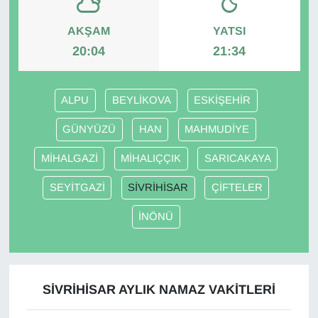
AKŞAM
YATSI
20:04
21:34
ALPU
BEYLİKOVA
ESKİŞEHİR
GÜNYÜZÜ
HAN
MAHMUDİYE
MİHALGAZİ
MİHALIÇÇIK
SARICAKAYA
SEYİTGAZİ
SİVRİHİSAR
ÇİFTELER
İNÖNÜ
SİVRİHİSAR AYLIK NAMAZ VAKITLERI