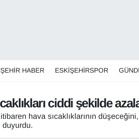
İŞEHİR HABER
ESKİŞEHİRSPOR
GÜND
caklıkları ciddi şekilde aza
n itibaren hava sıcaklıklarının düşeceğin
i duyurdu.