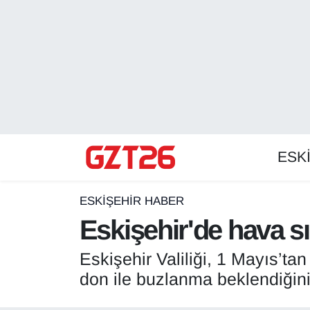
ESKİŞEHİR HABER
Odunpazarı Hava Durumu
ESKİŞEHİRSPOR
Odunpazarı Trafik Yoğunluk Haritası
GÜNDEM
Süper Lig Puan Durumu ve Fikstür
ESK
SPOR
Tüm Manşetler
Son Dakika Haberleri
ESKİŞEHİR HABER
Eskişehir'de hava sı
Haber Arşivi
Eskişehir Valiliği, 1 Mayıs’ta
don ile buzlanma beklendiğin