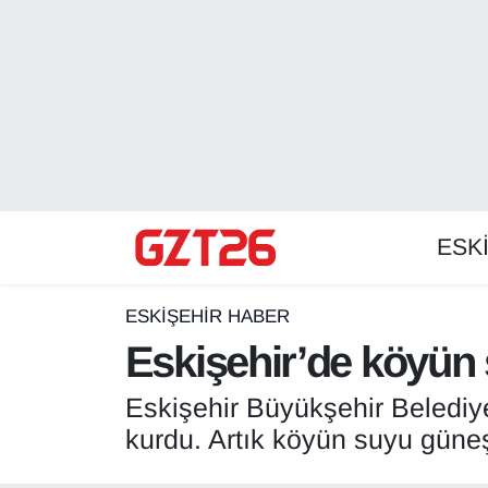
ESKİŞEHİR HABER
Odunpazarı Hava Durumu
ESKİŞEHİRSPOR
Odunpazarı Trafik Yoğunluk Haritası
GÜNDEM
Süper Lig Puan Durumu ve Fikstür
ESK
SPOR
Tüm Manşetler
Son Dakika Haberleri
ESKİŞEHİR HABER
Eskişehir’de köyün 
Haber Arşivi
Eskişehir Büyükşehir Belediy
kurdu. Artık köyün suyu güneş