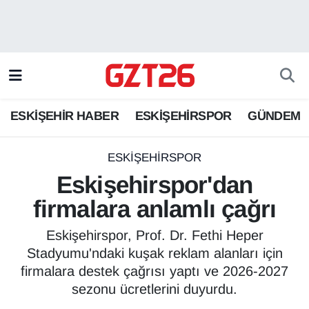
ESKİŞEHİR HABER
Odunpazarı Hava Durumu
ESKİŞEHİRSPOR
Odunpazarı Trafik Yoğunluk Haritası
ESKİŞEHİR HABER
ESKİŞEHİRSPOR
GÜNDEM
GÜNDEM
Süper Lig Puan Durumu ve Fikstür
SPOR
Tüm Manşetler
ESKİŞEHİRSPOR
Eskişehirspor'dan
Son Dakika Haberleri
firmalara anlamlı çağrı
Haber Arşivi
Eskişehirspor, Prof. Dr. Fethi Heper
Stadyumu'ndaki kuşak reklam alanları için
firmalara destek çağrısı yaptı ve 2026-2027
sezonu ücretlerini duyurdu.