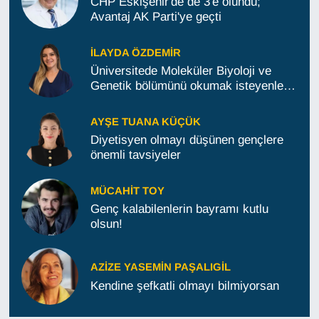
CHP Eskişehir'de de 3'e ölündü;
Avantaj AK Parti'ye geçti
İLAYDA ÖZDEMIR
Üniversitede Moleküler Biyoloji ve
Genetik bölümünü okumak isteyenlere
tavsiyeler
AYŞE TUANA KÜÇÜK
Diyetisyen olmayı düşünen gençlere
önemli tavsiyeler
MÜCAHIT TOY
Genç kalabilenlerin bayramı kutlu
olsun!
AZIZE YASEMIN PAŞALIGIL
Kendine şefkatli olmayı bilmiyorsan