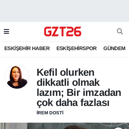
ESKİŞEHİR HABER
Odunpazarı Hava Durumu
ESKİŞEHİRSPOR
Odunpazarı Trafik Yoğunluk Haritası
ESKİŞEHİR HABER
ESKİŞEHİRSPOR
GÜNDEM
GÜNDEM
Süper Lig Puan Durumu ve Fikstür
SPOR
Tüm Manşetler
Kefil olurken
dikkatli olmak
Son Dakika Haberleri
lazım; Bir imzadan
Haber Arşivi
çok daha fazlası
İREM DOSTI