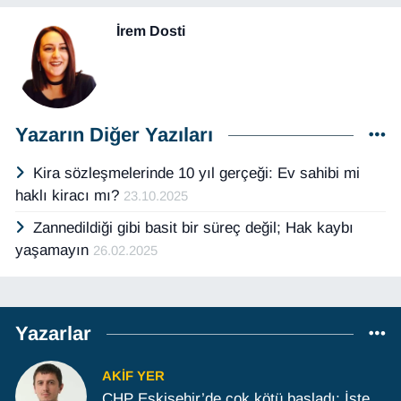
İrem Dosti
Yazarın Diğer Yazıları
Kira sözleşmelerinde 10 yıl gerçeği: Ev sahibi mi
haklı kiracı mı?
23.10.2025
Zannedildiği gibi basit bir süreç değil; Hak kaybı
yaşamayın
26.02.2025
Yazarlar
AKIF YER
CHP Eskişehir’de çok kötü başladı; İşte